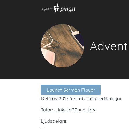
Advent 
Launch Sermon Player
Del 1 av 2017 års adventspredikningar
Talare: Jakob Rönnerfors
Ljudspelare