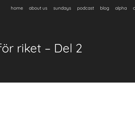
home
about us
sundays
podcast
blog
alpha
för riket – Del 2