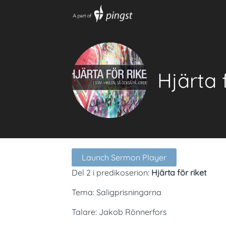
Hjärta 
Launch Sermon Player
Del 2 i predikoserion:
Hjärta för riket
Tema: Saligprisningarna
Talare: Jakob Rönnerfors