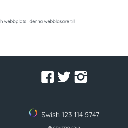
h webbplats i denna webbläsare till
Swish 123 114 5747